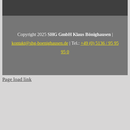
Copyright 2025
SHG GmbH Klaus Bönighausen
|
kontakt@shg-boenighausen.de
| Tel.:
+49 (0) 5136 / 95 95
95 0
Page load link