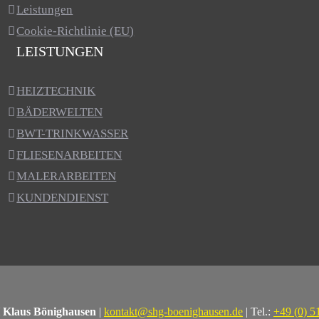
Leistungen
Cookie-Richtlinie (EU)
LEISTUNGEN
HEIZTECHNIK
BÄDERWELTEN
BWT-TRINKWASSER
FLIESENARBEITEN
MALERARBEITEN
KUNDENDIENST
Klaus Bönighausen
|
kontakt@shg-boenighausen.de
| Tel.:
+49 (0) 5