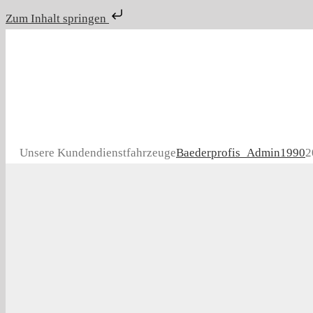
Zum Inhalt springen
Zum
Inhalt
springen
Unsere Kundendienstfahrzeuge
Baederprofis_Admin1990
2