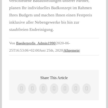
verschiedene Badaustellungen unserer Partner,
planen Ihr individuelles Badkonzept im Rahmen
Ihres Budgets und machen Ihnen einen Festpreis
inklusive aller Nebengewerke bis hin zur
staubfreien Endreinigung.
Von
Baederprofis_Admin1990
|
2020-06-
25T16:53:06+02:00
Juni 25th, 2020
|
Allgemein
|
Share This Article
Facebook
Twitter
LinkedIn
WhatsApp
Tumblr
Pinterest
E-
Mail
Ähnliche Beiträge