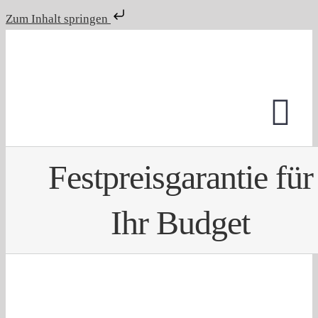
Zum Inhalt springen
Zum
Inhalt
springen
Tog
Nav
Festpreisgarantie für
STARTSEIT
Ihr Budget
NEWS
ÜBER UNS